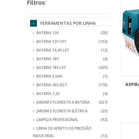
Filtros:
FERRAMENTAS POR LINHA
BATERIA 12V
(28)
BATERIA 12V CXT
(153)
BATERIA 14,4V LXT
(12)
BATERIA 18V
(4)
BATERIA 18V LXT
(435)
BATERIA 3,6AH
(1)
ASPIR
BATERIA 40V XGT
(178)
BATERIA 7,2V
(4)
JARDIM E FLORESTA A BATERIA
(237)
JARDIM E FLORESTA ELÉTRICA
(25)
LIMPEZA PROFISSIONAL
(92)
LINHA DE APERTO DE PRECISÃO
INDUSTRIAL
(12)