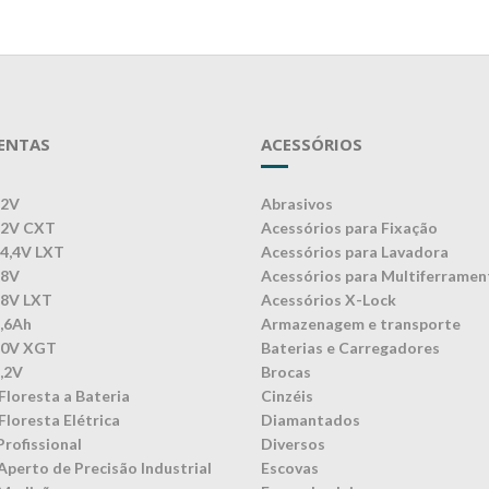
ENTAS
ACESSÓRIOS
12V
Abrasivos
12V CXT
Acessórios para Fixação
14,4V LXT
Acessórios para Lavadora
18V
Acessórios para Multiferramen
18V LXT
Acessórios X-Lock
3,6Ah
Armazenagem e transporte
40V XGT
Baterias e Carregadores
7,2V
Brocas
Floresta a Bateria
Cinzéis
Floresta Elétrica
Diamantados
Profissional
Diversos
Aperto de Precisão Industrial
Escovas