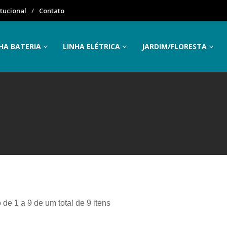
itucional
Contato
HA BATERIA
LINHA ELÉTRICA
JARDIM/FLORESTA
 de 1 a 9 de um total de 9 itens