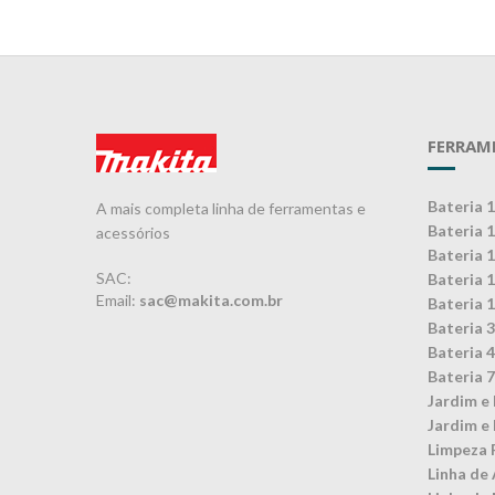
FERRAM
Bateria 
A mais completa linha de ferramentas e
Bateria 
acessórios
Bateria 
SAC:
Bateria 
Email:
sac@makita.com.br
Bateria 
Bateria 
Bateria 
Bateria 
Jardim e 
Jardim e 
Limpeza 
Linha de 