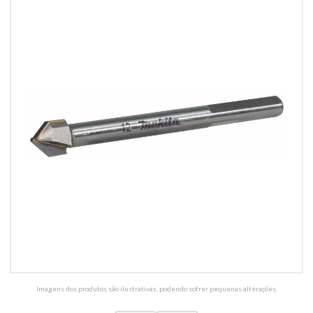
Imagens dos produtos são ilustrativas, podendo sofrer pequenas alterações.