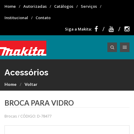
Home
Autorizadas
Catálogos
Serviços
Institucional
Contato
Siga a Makita:
Toggle nav
Acessórios
Home
Voltar
BROCA PARA VIDRO
Brocas / CÓDIGO: D-78477