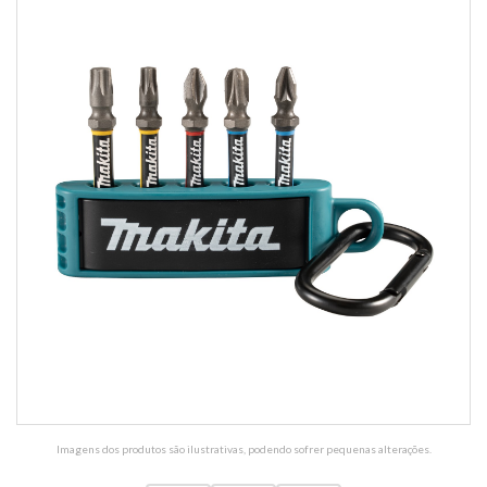
Imagens dos produtos são ilustrativas, podendo sofrer pequenas alterações.