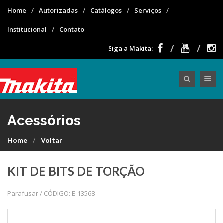
Home
Autorizadas
Catálogos
Serviços
Institucional
Contato
Siga a Makita:
Toggle nav
Acessórios
Home
Voltar
KIT DE BITS DE TORÇÃO
Parafusar / CÓDIGO: E-13568