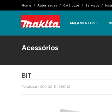
Home
Autorizadas
Catálogos
Serviços
Inst
LANÇAMENTOS
LIN
Acessórios
BIT
Parafusar / CÓDIGO: E-12407-12