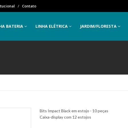
itucional
Contato
HA BATERIA
LINHA ELÉTRICA
JARDIM/FLORESTA
Bits Impact Black em estojo - 10 peças
Caixa-display com 12 estojos