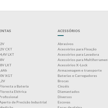
ENTAS
ACESSÓRIOS
12V
Abrasivos
12V CXT
Acessórios para Fixação
14,4V LXT
Acessórios para Lavadora
18V
Acessórios para Multiferramen
18V LXT
Acessórios X-Lock
3,6Ah
Armazenagem e transporte
40V XGT
Baterias e Carregadores
7,2V
Brocas
Floresta a Bateria
Cinzéis
Floresta Elétrica
Diamantados
Profissional
Diversos
Aperto de Precisão Industrial
Escovas
 Medição
Facas de plaina