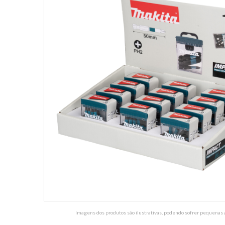
Imagens dos produtos são ilustrativas, podendo sofrer pequenas a