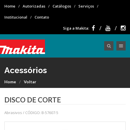
Home
Autorizadas
Catálogos
Serviços
Institucional
Contato
Siga a Makita:
Toggle nav
Acessórios
Home
Voltar
DISCO DE CORTE
Abrasivos / CÓDIGO: B-57607-5