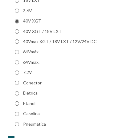
18V LXT
3,6V
40V XGT
40V XGT / 18V LXT
40Vmax XGT / 18V LXT / 12V/24V DC
64Vmáx
64Vmáx.
7.2V
Conector
Elétrica
Etanol
Gasolina
Pneumática