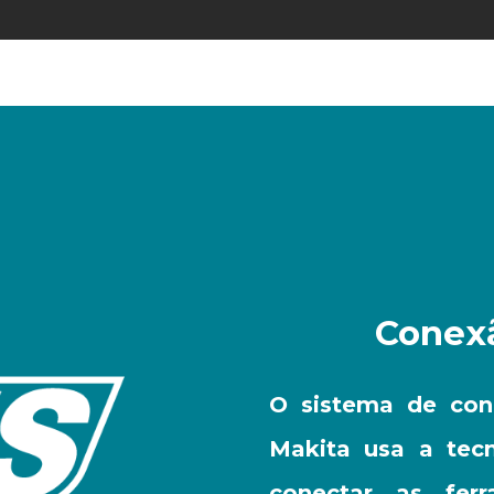
Conexã
O sistema de con
Makita usa a tec
conectar as fer