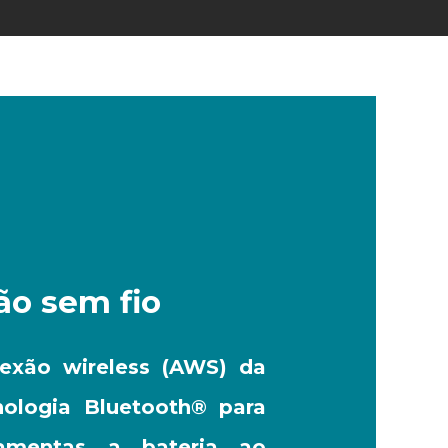
o sem fio
exão wireless (AWS) da
nologia Bluetooth® para
ramentas a bateria ao